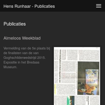
Hens Runhaar - Publicaties
Tog
navi
Publicaties
Almeloos Weekblad
Vermelding van de 5e plaats bij
de finalisten van de van
Goghschilderwedstrijd 2015.
Expositie in het Bredaas
Museum.