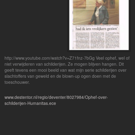
http://www.youtube.com/watch?v=Z71fnz-7bGg Veel ophef, wel of
niet verwijderen van schilderijen. Ze mogen blijven hangen. Dit
geeft tevens een mooi beeld van wat mijn serie schilderijen over
slachtoffers van geweld en de blown-up ogen doen met de
toeschouwer.
www.destentor.nl/regio/deventer/8027984/Ophef-over-
schilderijen-Humanitas.ece