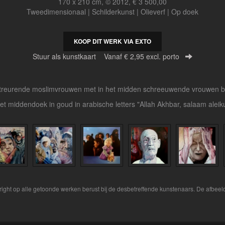
170 x 210 cm, © 2012, € 3 500,00
Tweedimensionaal | Schilderkunst | Olieverf | Op doek
KOOP DIT WERK VIA EXTO
Stuur als kunstkaart
Vanaf € 2,95 excl. porto
e treurende moslimvrouwen met in het midden schreeuwende vrouwen b
het middendoek in goud in arabische letters "Allah Akhbar, salaam aleik
yright op alle getoonde werken berust bij de desbetreffende kunstenaars. De afbe