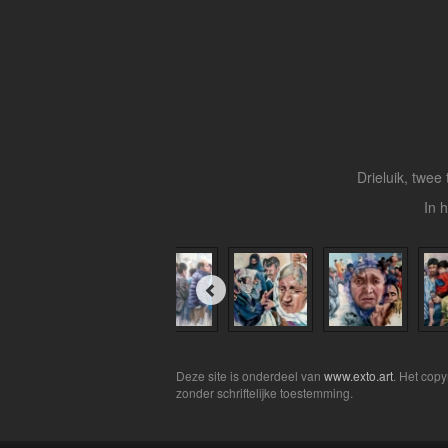
Drieluik, twe
In 
Deze site is onderdeel van
www.exto.art
. Het cop
zonder schriftelijke toestemming.